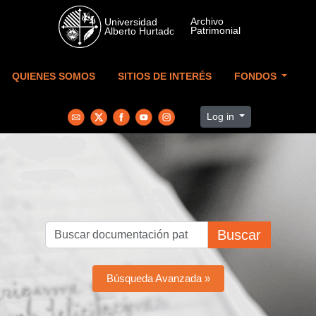
Skip to main content
QUIENES SOMOS
SITIOS DE INTERÉS
FONDOS
Log in
Buscar
Búsqueda Avanzada »