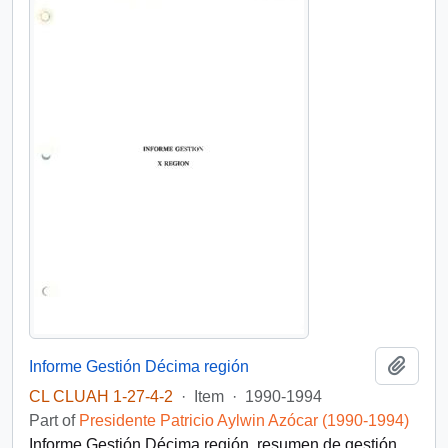
Add t
Informe Gestión Décima región
CL CLUAH 1-27-4-2
·
Item
·
1990-1994
Part of
Presidente Patricio Aylwin Azócar (1990-1994)
Informe Gestión Décima región, resumen de gestión