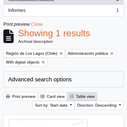
, 1 results
Informes
1
, 1 results
Print preview
Close
Showing 1 results
Archival description
Remove filter:
Remove filter:
Región de Los Lagos (Chile)
Administración pública
Remove filter:
With digital objects
Advanced search options
Print preview
Card view
Table view
Sort by: Start date
Direction: Descending