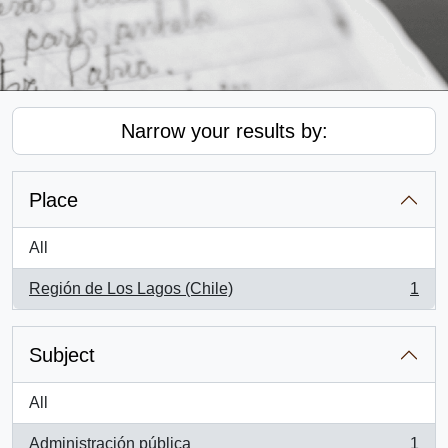
Narrow your results by:
Place
All
Región de Los Lagos (Chile)
1
, 1 results
Subject
All
Administración pública
1