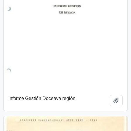
Informe Gestión Doceava región
Add t