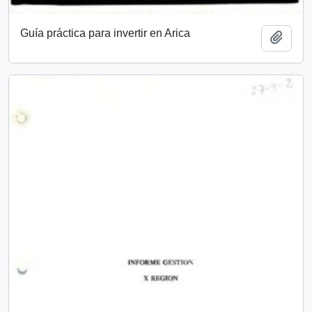
Guía práctica para invertir en Arica
Add t