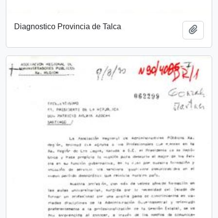
Diagnostico Provincia de Talca
Add t