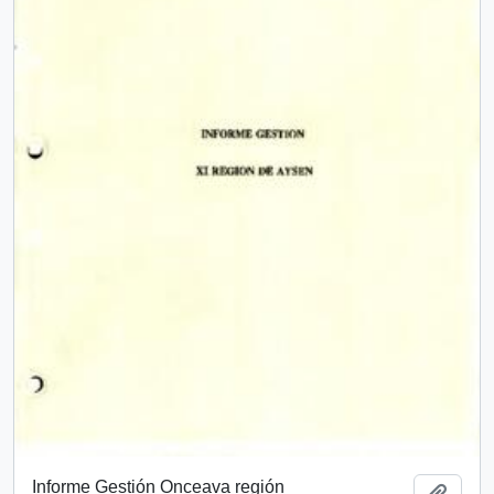
Informe Gestión Onceava región
Add t