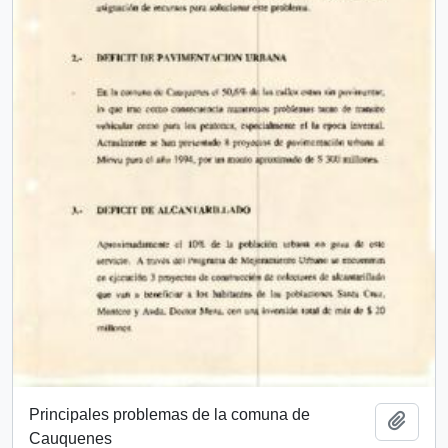
Principales problemas de la comuna de
Add t
Cauquenes