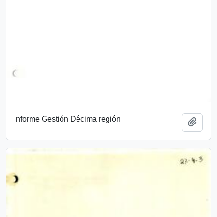
Informe Gestión Décima región
Add t