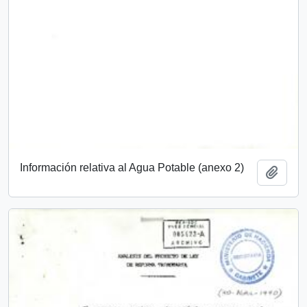
Información relativa al Agua Potable (anexo 2)
Add t