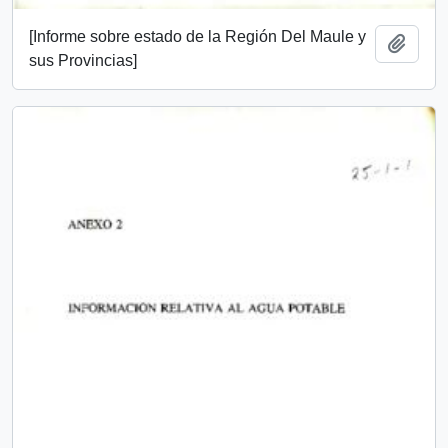
[Informe sobre estado de la Región Del Maule y
Add t
sus Provincias]