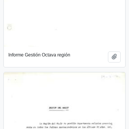
Informe Gestión Octava región
Add t