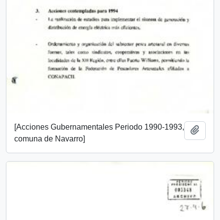
[Acciones Gubernamentales Periodo 1990-1993,
Add t
comuna de Navarro]