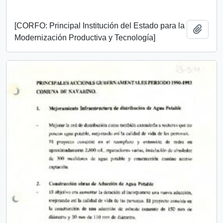
[CORFO: Principal Institución del Estado para la
Add t
Modernización Productiva y Tecnología]