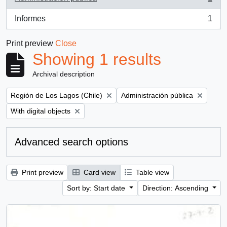
, 1 results
Informes
1
, 1 results
Print preview
Close
Showing 1 results
Archival description
Remove filter:
Remove filter:
Región de Los Lagos (Chile)
Administración pública
Remove filter:
With digital objects
Advanced search options
Print preview
Card view
Table view
Sort by: Start date
Direction: Ascending