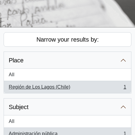
Narrow your results by:
Place
All
Región de Los Lagos (Chile)
1
, 1 results
Subject
All
Administración pública
1