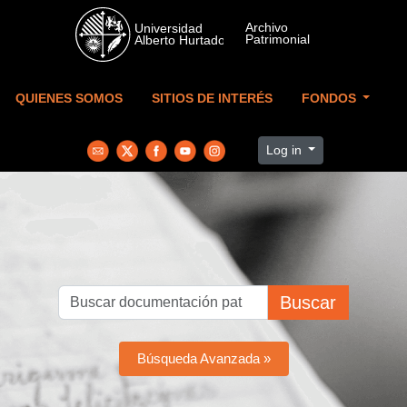
Skip to main content
QUIENES SOMOS
SITIOS DE INTERÉS
FONDOS
Log in
Buscar
Búsqueda Avanzada »