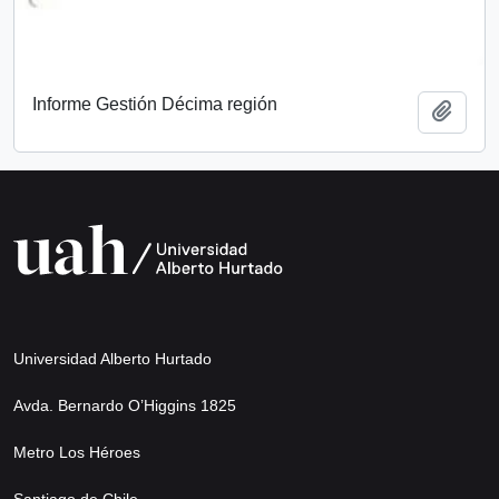
Informe Gestión Décima región
Add t
Universidad Alberto Hurtado
Avda. Bernardo O’Higgins 1825
Metro Los Héroes
Santiago de Chile