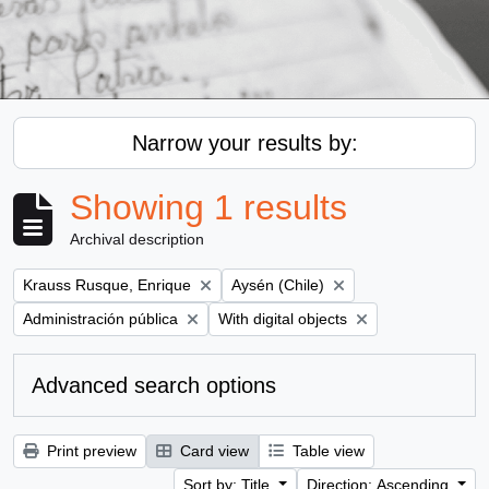
Narrow your results by:
Showing 1 results
Archival description
Remove filter:
Remove filter:
Krauss Rusque, Enrique
Aysén (Chile)
Remove filter:
Remove filter:
Administración pública
With digital objects
Advanced search options
Print preview
Card view
Table view
Sort by: Title
Direction: Ascending