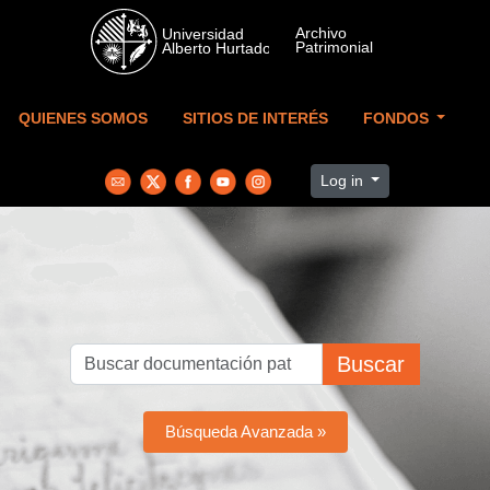
Skip to main content
QUIENES SOMOS
SITIOS DE INTERÉS
FONDOS
Log in
Buscar
Búsqueda Avanzada »