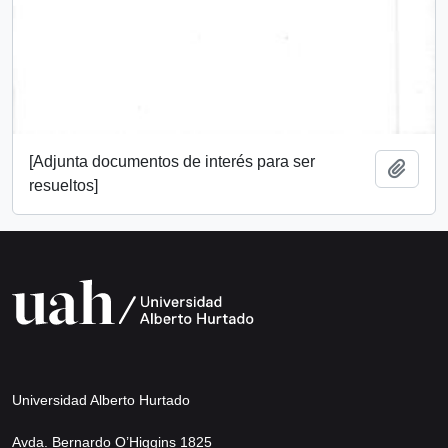
[Adjunta documentos de interés para ser
Add t
resueltos]
Universidad Alberto Hurtado
Avda. Bernardo O’Higgins 1825