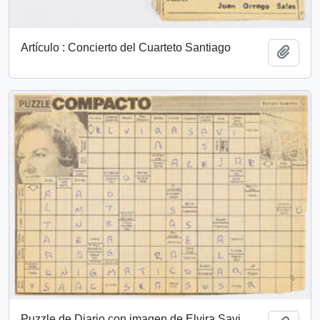
Artículo : Concierto del Cuarteto Santiago
Añadi
Puzzle de Diario con imagen de Elvira Savi