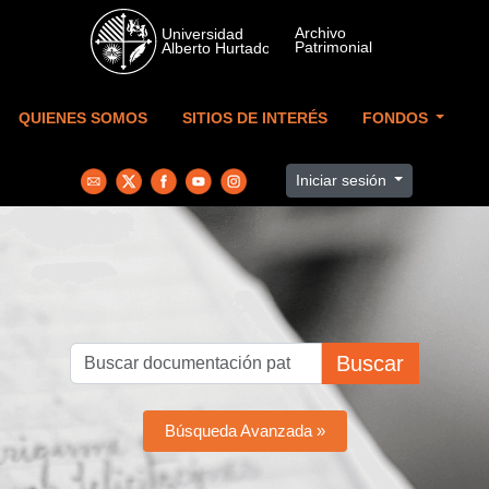
Skip to main content
QUIENES SOMOS
SITIOS DE INTERÉS
FONDOS
Iniciar sesión
Buscar
Búsqueda Avanzada »