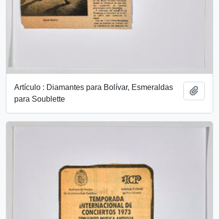
Artículo : Diamantes para Bolívar, Esmeraldas
Añadi
para Soublette