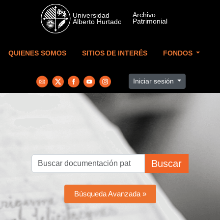
Skip to main content
QUIENES SOMOS
SITIOS DE INTERÉS
FONDOS
Iniciar sesión
Buscar
Búsqueda Avanzada »