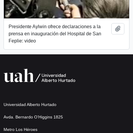
Presidente Aylwin ofrece declaraciones a la
Añadi
prensa en inauguración del Hospital de San
Feplie: video
Universidad Alberto Hurtado
Avda. Bernardo O’Higgins 1825
Metro Los Héroes