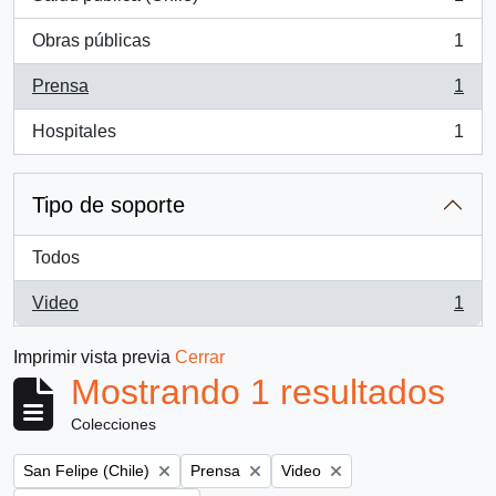
, 1 resultados
Obras públicas
1
, 1 resultados
Prensa
1
, 1 resultados
Hospitales
1
, 1 resultados
Tipo de soporte
Todos
Video
1
, 1 resultados
Imprimir vista previa
Cerrar
Mostrando 1 resultados
Colecciones
Remove filter:
Remove filter:
Remove filter:
San Felipe (Chile)
Prensa
Video