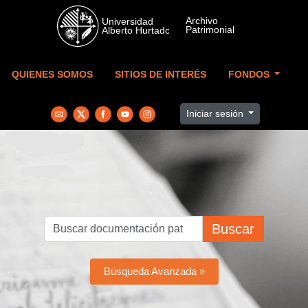
Skip to main content
QUIENES SOMOS
SITIOS DE INTERÉS
FONDOS
Iniciar sesión
Buscar
Búsqueda Avanzada »