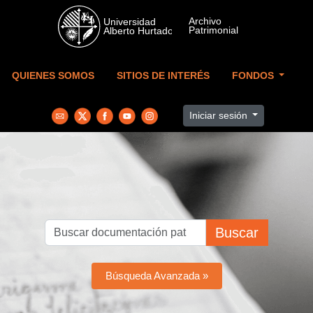
Skip to main content
QUIENES SOMOS
SITIOS DE INTERÉS
FONDOS
Iniciar sesión
Buscar
Búsqueda Avanzada »