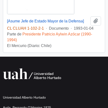
Añadi
[Asume Jefe de Estado Mayor de la Defensa]
CL CLUAH 1-102-2-1
·
Documento
·
1993-01-04
Parte de
Presidente Patricio Aylwin Azócar (1990-
1994)
El Mercurio (Diario: Chile)
Universidad Alberto Hurtado
Avda. Bernardo O’Higgins 1825