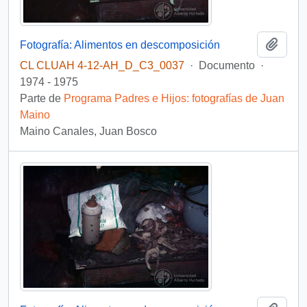
Añadi
Fotografía: Alimentos en descomposición
CL CLUAH 4-12-AH_D_C3_0037
·
Documento
·
1974 - 1975
Parte de
Programa Padres e Hijos: fotografías de Juan
Maino
Maino Canales, Juan Bosco