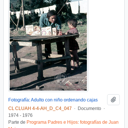
Añadi
Fotografía: Adulto con niño ordenando cajas
CL CLUAH 4-4-AH_D_C4_047
·
Documento
·
1974 - 1976
Parte de
Programa Padres e Hijos: fotografías de Juan