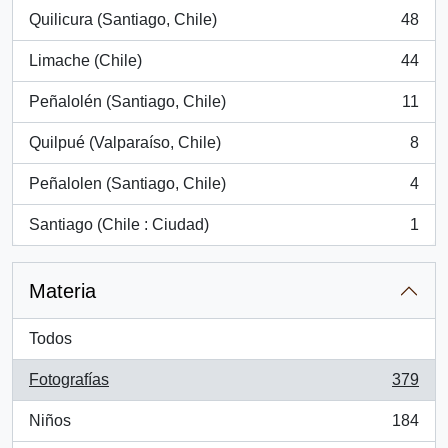
Quilicura (Santiago, Chile)
48
, 48 resultados
Limache (Chile)
44
, 44 resultados
Peñalolén (Santiago, Chile)
11
, 11 resultados
Quilpué (Valparaíso, Chile)
8
, 8 resultados
Peñalolen (Santiago, Chile)
4
, 4 resultados
Santiago (Chile : Ciudad)
1
, 1 resultados
Materia
Todos
Fotografías
379
, 379 resultados
Niños
184
, 184 resultados