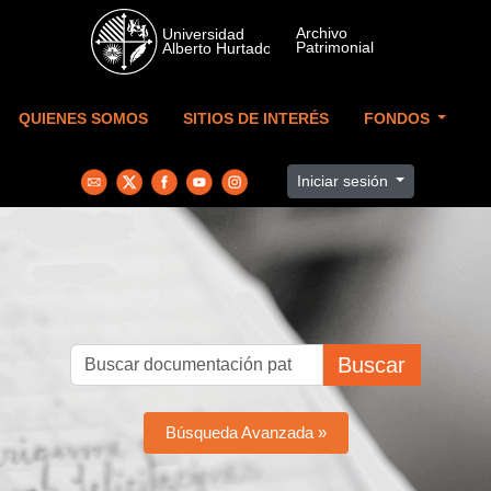
Skip to main content
QUIENES SOMOS
SITIOS DE INTERÉS
FONDOS
Iniciar sesión
Buscar
Búsqueda Avanzada »