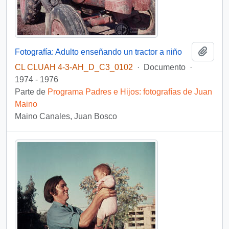
Añadi
Fotografía: Adulto enseñando un tractor a niño
CL CLUAH 4-3-AH_D_C3_0102
·
Documento
·
1974 - 1976
Parte de
Programa Padres e Hijos: fotografías de Juan
Maino
Maino Canales, Juan Bosco