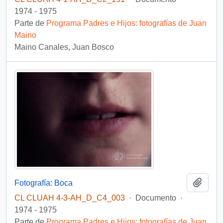
1974 - 1975
Parte de
Programa Padres e Hijos: fotografías de Juan
Maino
Maino Canales, Juan Bosco
Añadi
Fotografía: Boca
CL CLUAH 4-3-AH_D_C4_003
·
Documento
·
1974 - 1975
Parte de
Programa Padres e Hijos: fotografías de Juan