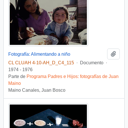
Añadi
Fotografía: Alimentando a niño
CL CLUAH 4-10-AH_D_C4_115
·
Documento
·
1974 - 1976
Parte de
Programa Padres e Hijos: fotografías de Juan
Maino
Maino Canales, Juan Bosco