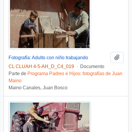
Añadi
Fotografía: Adulto con niño trabajando
CL CLUAH 4-5-AH_D_C4_019
·
Documento
Parte de
Programa Padres e Hijos: fotografías de Juan
Maino
Maino Canales, Juan Bosco