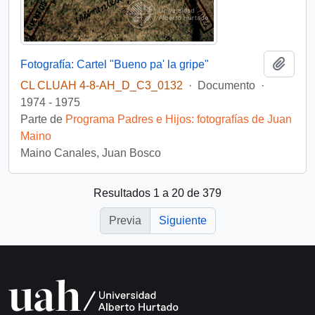
Añadi
Fotografía: Cartel "Bueno pa' la gripe"
CL CLUAH 4-8-AH_D_C3_0132
·
Documento
·
1974 - 1975
Parte de
Programa Padres e Hijos: fotografías de Juan
Maino
Maino Canales, Juan Bosco
Resultados 1 a 20 de 379
Previa
Siguiente