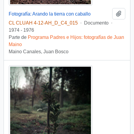
Añadi
Fotografía: Arando la tierra con caballo
CL CLUAH 4-12-AH_D_C4_015
·
Documento
·
1974 - 1976
Parte de
Programa Padres e Hijos: fotografías de Juan
Maino
Maino Canales, Juan Bosco