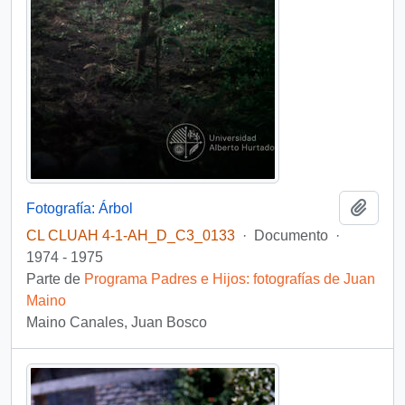
Añadi
Fotografía: Árbol
CL CLUAH 4-1-AH_D_C3_0133
·
Documento
·
1974 - 1975
Parte de
Programa Padres e Hijos: fotografías de Juan
Maino
Maino Canales, Juan Bosco