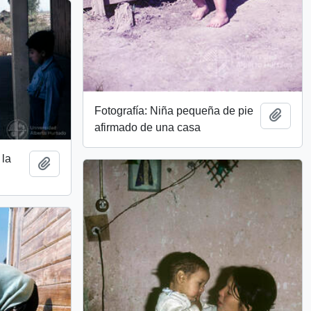
Fotografía: Niña pequeña de pie
Add t
afirmado de una casa
 la
Add to clipboard