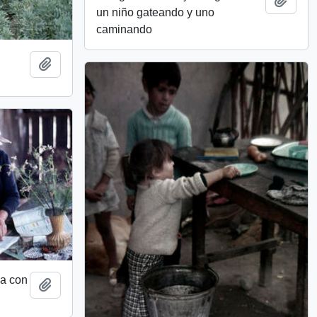
un niño gateando y uno
caminando
Add to clipboard
ña con
Add to clipboard