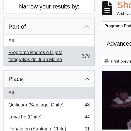
Sho
Narrow your results by:
Archiva
Remove filter:
Part of
Programa Padr
All
Advanced
Programa Padres e Hijos:
379
, 379 results
fotografías de Juan Maino
Print previ
Place
All
Quilicura (Santiago, Chile)
48
, 48 results
Limache (Chile)
44
, 44 results
Peñalolén (Santiago, Chile)
11