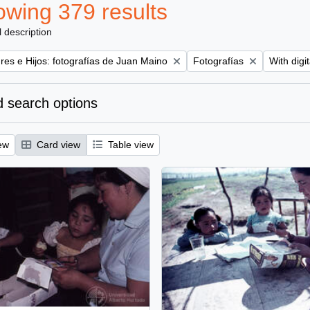
wing 379 results
l description
Remove filter:
Remove fi
es e Hijos: fotografías de Juan Maino
Fotografías
With digit
 search options
ew
Card view
Table view