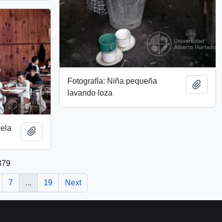
Fotografía: Niña pequeña
Add t
lavando loza
uela
Add to clipboard
379
7
...
19
Next