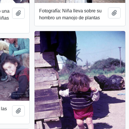
Fotografía: Niña lleva sobre su
o una
Add t
Add to clipboard
hombro un manojo de plantas
niñas
 las
Add to clipboard