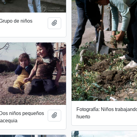
 Grupo de niños
Add to clipboard
Fotografía: Niños trabajand
: Dos niños pequeños
Add to clipboard
huerto
 acequia