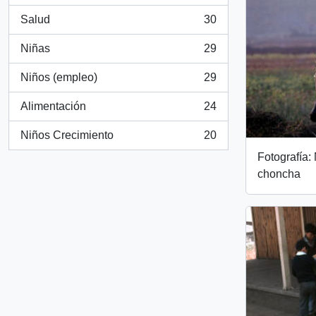
Salud
30
, 30 results
Niñas
29
, 29 results
Niños (empleo)
29
, 29 results
Alimentación
24
, 24 results
Niños Crecimiento
20
, 20 results
Fotografía:
choncha