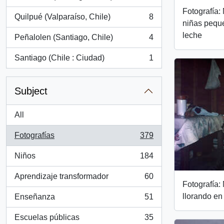
, 11 results
Fotografía:
Quilpué (Valparaíso, Chile)
8
, 8 results
niñas peque
leche
Peñalolen (Santiago, Chile)
4
, 4 results
Santiago (Chile : Ciudad)
1
, 1 results
Subject
All
Fotografías
379
, 379 results
Niños
184
, 184 results
Aprendizaje transformador
60
, 60 results
Fotografía:
llorando en
Enseñanza
51
, 51 results
Escuelas públicas
35
, 35 results