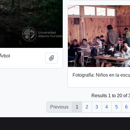
 Árbol
Add to clipboard
Fotografía: Niños en la esc
Results 1 to 20 of 
Previous
1
2
3
4
5
6