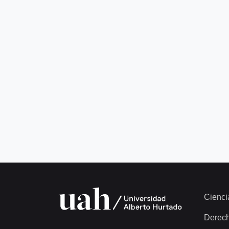
Cienci
Derec