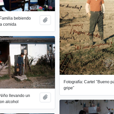
 Familia bebiendo
Add to clipboard
la comida
Fotografía: Cartel "Bueno pa
gripe"
 Niño llevando un
Add to clipboard
con alcohol