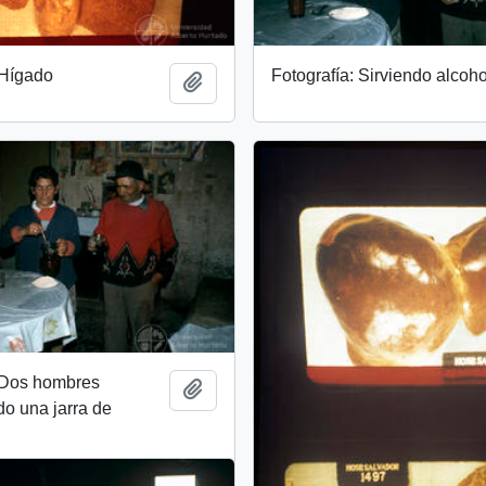
 Hígado
Fotografía: Sirviendo alcoho
Add to clipboard
: Dos hombres
Add to clipboard
o una jarra de