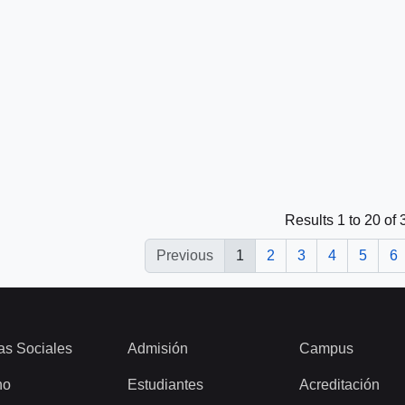
Results 1 to 20 of 
Previous
1
2
3
4
5
6
as Sociales
Admisión
Campus
ho
Estudiantes
Acreditación