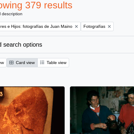
wing 379 results
l description
Remove filter:
es e Hijos: fotografías de Juan Maino
Fotografías
 search options
ew
Card view
Table view