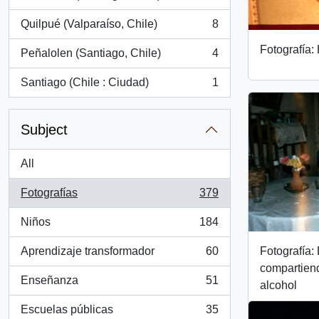
, 11 results
Quilpué (Valparaíso, Chile)
8
, 8 results
Fotografía:
Peñalolen (Santiago, Chile)
4
, 4 results
Santiago (Chile : Ciudad)
1
, 1 results
Subject
All
Fotografías
379
, 379 results
Niños
184
, 184 results
Fotografía
Aprendizaje transformador
60
, 60 results
compartiend
Enseñanza
51
alcohol
, 51 results
Escuelas públicas
35
, 35 results