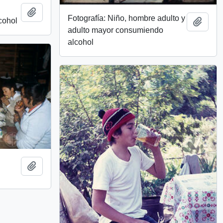
Add to clipboard
Fotografía: Niño, hombre adulto y
cohol
Add t
adulto mayor consumiendo
alcohol
Add to clipboard