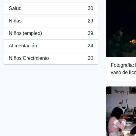
Salud
30
, 30 results
Niñas
29
, 29 results
Niños (empleo)
29
, 29 results
Alimentación
24
, 24 results
Niños Crecimiento
20
, 20 results
Fotografía:
vaso de lic