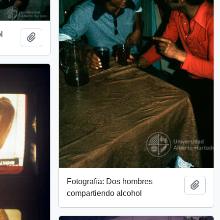
l
Add to clipboard
Fotografía: Dos hombres
Add t
compartiendo alcohol