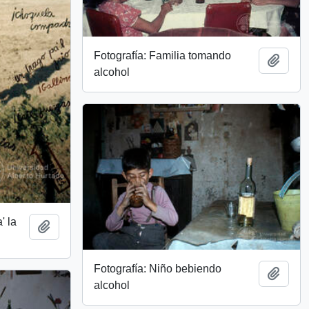
Fotografía: Familia tomando
Add t
alcohol
' la
Add to clipboard
Fotografía: Niño bebiendo
Add t
alcohol