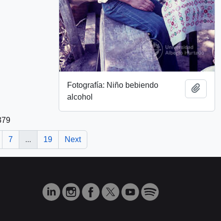
Fotografía: Niño bebiendo
Add t
alcohol
379
7
...
19
Next