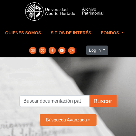
Skip to main content
QUIENES SOMOS
SITIOS DE INTERÉS
FONDOS
Log in
Buscar
Búsqueda Avanzada »