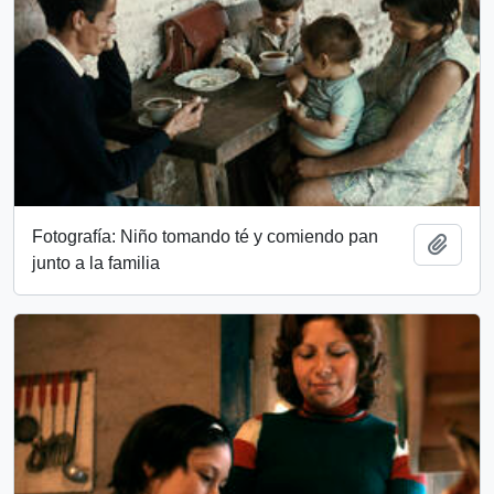
Fotografía: Niño tomando té y comiendo pan
Add t
junto a la familia