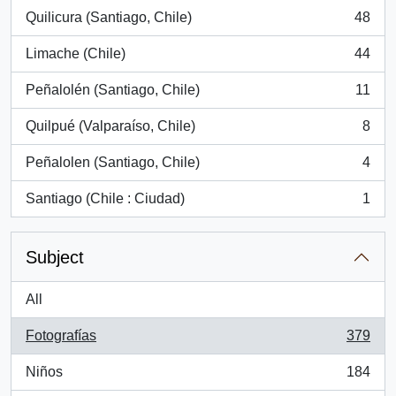
Quilicura (Santiago, Chile)
48
, 48 results
Limache (Chile)
44
, 44 results
Peñalolén (Santiago, Chile)
11
, 11 results
Quilpué (Valparaíso, Chile)
8
, 8 results
Peñalolen (Santiago, Chile)
4
, 4 results
Santiago (Chile : Ciudad)
1
, 1 results
Subject
All
Fotografías
379
, 379 results
Niños
184
, 184 results