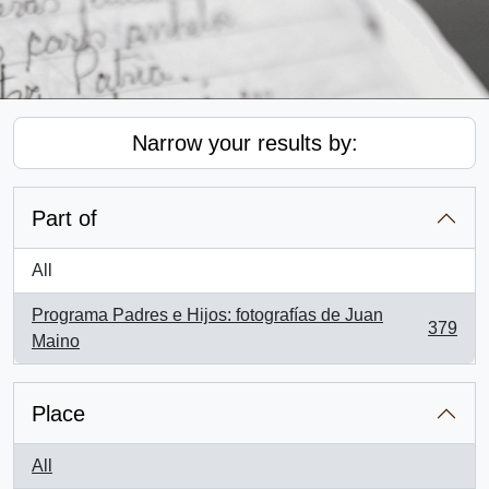
Narrow your results by:
Part of
All
Programa Padres e Hijos: fotografías de Juan
379
, 379 results
Maino
Place
All