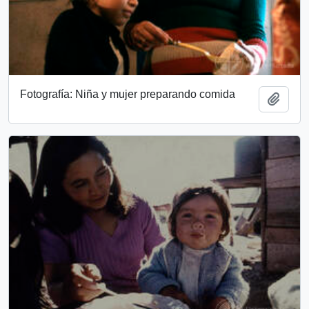
Fotografía: Niña y mujer preparando comida
Add t