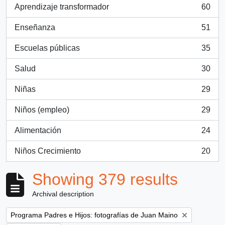
Aprendizaje transformador
60
, 60 results
Enseñanza
51
, 51 results
Escuelas públicas
35
, 35 results
Salud
30
, 30 results
Niñas
29
, 29 results
Niños (empleo)
29
, 29 results
Alimentación
24
, 24 results
Niños Crecimiento
20
, 20 results
Showing 379 results
Archival description
Remove filter:
Programa Padres e Hijos: fotografías de Juan Maino