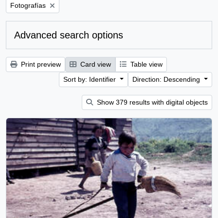
Remove filter:
Fotografías
Advanced search options
Print preview
Card view
Table view
Sort by: Identifier
Direction: Descending
Show 379 results with digital objects