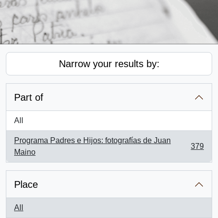
Narrow your results by:
Part of
All
Programa Padres e Hijos: fotografías de Juan
379
, 379 results
Maino
Place
All