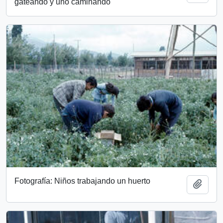
gateando y uno caminando
Fotografía: Niños trabajando un huerto
Add t