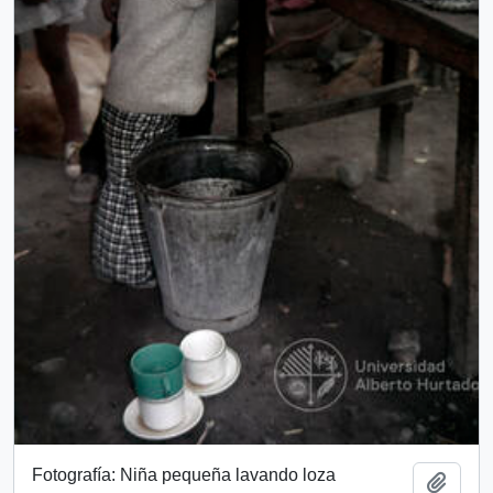
Fotografía: Niña pequeña lavando loza
Add t