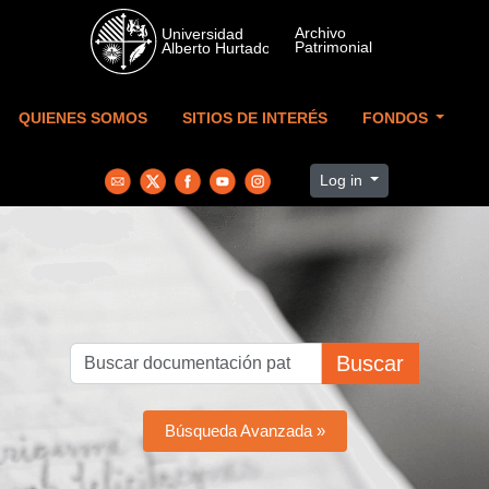
Skip to main content
QUIENES SOMOS
SITIOS DE INTERÉS
FONDOS
Log in
Buscar
Búsqueda Avanzada »