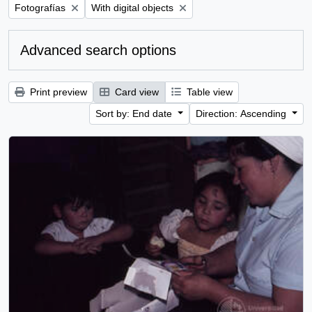
Remove filter:
Remove filter:
Fotografías
With digital objects
Advanced search options
Print preview
Card view
Table view
Sort by: End date
Direction: Ascending