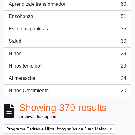
Aprendizaje transformador
60
, 60 results
Enseñanza
51
, 51 results
Escuelas públicas
35
, 35 results
Salud
30
, 30 results
Niñas
29
, 29 results
Niños (empleo)
29
, 29 results
Alimentación
24
, 24 results
Niños Crecimiento
20
, 20 results
Showing 379 results
Archival description
Remove filter:
Programa Padres e Hijos: fotografías de Juan Maino