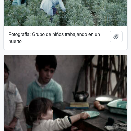
Fotografía: Grupo de niños trabajando en un
Add t
huerto