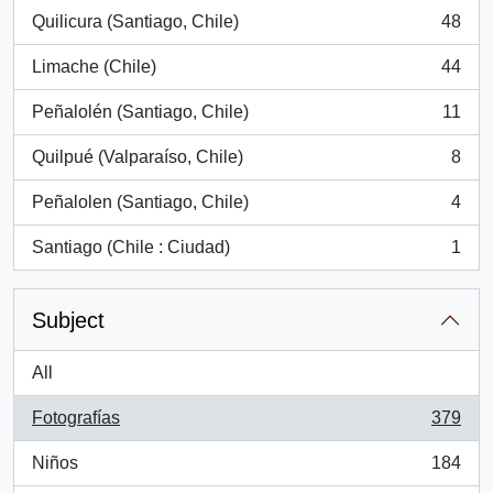
Quilicura (Santiago, Chile)
48
, 48 results
Limache (Chile)
44
, 44 results
Peñalolén (Santiago, Chile)
11
, 11 results
Quilpué (Valparaíso, Chile)
8
, 8 results
Peñalolen (Santiago, Chile)
4
, 4 results
Santiago (Chile : Ciudad)
1
, 1 results
Subject
All
Fotografías
379
, 379 results
Niños
184
, 184 results