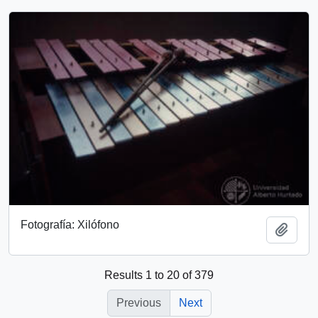
Fotografía: Xilófono
Add t
Results 1 to 20 of 379
Previous
Next