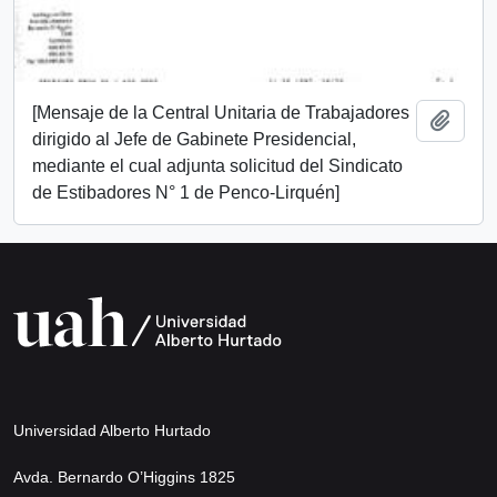
[Mensaje de la Central Unitaria de Trabajadores
Añadi
dirigido al Jefe de Gabinete Presidencial,
mediante el cual adjunta solicitud del Sindicato
de Estibadores N° 1 de Penco-Lirquén]
Universidad Alberto Hurtado
Avda. Bernardo O’Higgins 1825