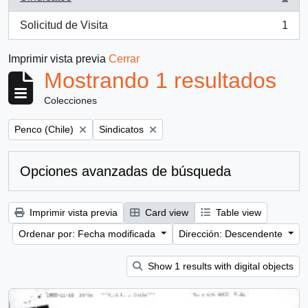
, 1 resultados
Solicitud de Visita
1
, 1 resultados
Imprimir vista previa
Cerrar
Mostrando 1 resultados
Colecciones
Remove filter:
Remove filter:
Penco (Chile)
Sindicatos
Opciones avanzadas de búsqueda
Imprimir vista previa
Card view
Table view
Ordenar por: Fecha modificada
Dirección: Descendente
Show 1 results with digital objects