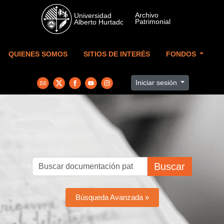
Skip to main content
QUIENES SOMOS
SITIOS DE INTERÉS
FONDOS
Iniciar sesión
Buscar
Búsqueda Avanzada »