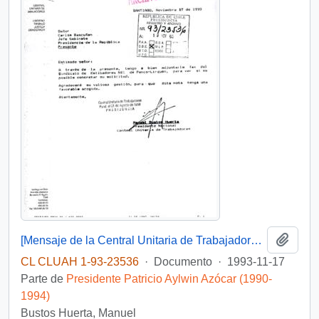
Añadi
[Mensaje de la Central Unitaria de Trabajadores dirigido al Jefe de Gabinete Presidencial, mediante el cual adjunta solicitud del Sindicato de Estibadores N° 1 de Penco-Lirquén]
CL CLUAH 1-93-23536
·
Documento
·
1993-11-17
Parte de
Presidente Patricio Aylwin Azócar (1990-
1994)
Bustos Huerta, Manuel