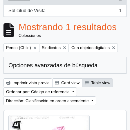
, 1 resultados
Solicitud de Visita
1
, 1 resultados
Mostrando 1 resultados
Colecciones
Remove filter:
Remove filter:
Remove filter:
Penco (Chile)
Sindicatos
Con objetos digitales
Opciones avanzadas de búsqueda
Imprimir vista previa
Card view
Table view
Ordenar por: Código de referencia
Dirección: Clasificación en orden ascendente