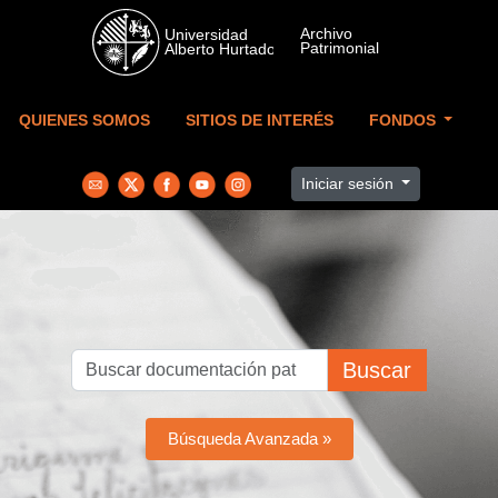
Skip to main content
QUIENES SOMOS
SITIOS DE INTERÉS
FONDOS
Iniciar sesión
Buscar
Búsqueda Avanzada »