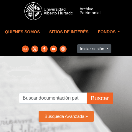
Skip to main content
QUIENES SOMOS
SITIOS DE INTERÉS
FONDOS
Iniciar sesión
Buscar
Búsqueda Avanzada »