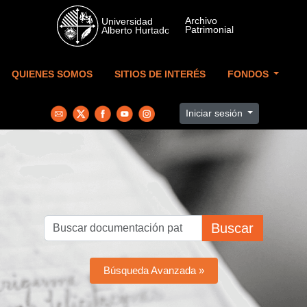
Skip to main content
QUIENES SOMOS
SITIOS DE INTERÉS
FONDOS
Iniciar sesión
Buscar
Búsqueda Avanzada »