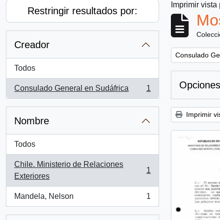
Imprimir vista
Restringir resultados por:
Mos
Colecc
Creador
Remove filter:
Consulado Gen
Todos
Opciones
Consulado General en Sudáfrica
1
, 1 resultados
Imprimir vi
Nombre
Todos
Chile. Ministerio de Relaciones
1
, 1 resultados
Exteriores
Mandela, Nelson
1
, 1 resultados