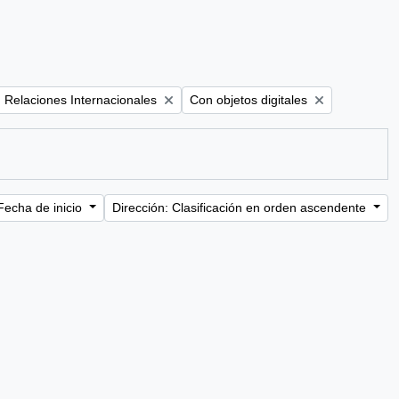
Remove filter:
Remove filter:
Relaciones Internacionales
Con objetos digitales
Fecha de inicio
Dirección: Clasificación en orden ascendente