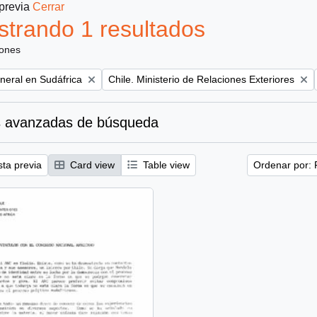
 previa
Cerrar
trando 1 resultados
iones
Remove filter:
eral en Sudáfrica
Chile. Ministerio de Relaciones Exteriores
 avanzadas de búsqueda
sta previa
Card view
Table view
Ordenar por: 