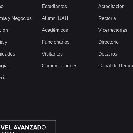
ho
Estudiantes
Acreditación
mía y Negocios
Alumni UAH
Rectoría
ción
Académicos
Vicerrectorías
ía y
Funcionarios
Directorio
idades
Visitantes
Decanos
ogía
Comunicaciones
Canal de Denun
ería