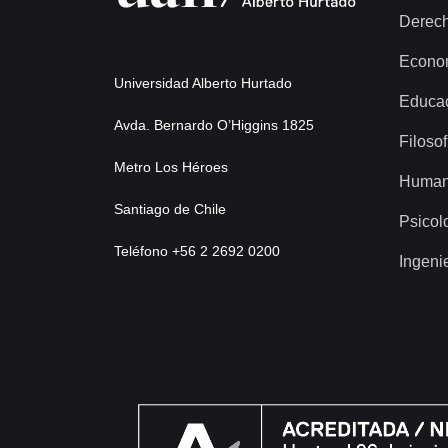
Derec
Econo
Universidad Alberto Hurtado
Educa
Avda. Bernardo O’Higgins 1825
Filosof
Metro Los Héroes
Human
Santiago de Chile
Psicol
Teléfono +56 2 2692 0200
Ingeni