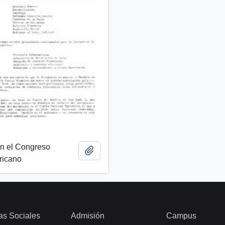
on el Congreso
Añadir al portapapeles
ricano
as Sociales
Admisión
Campus