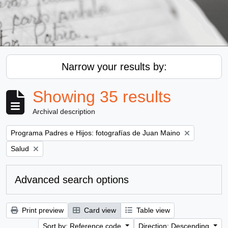
Narrow your results by:
Showing 35 results
Archival description
Remove filter:
Programa Padres e Hijos: fotografías de Juan Maino
Remove filter:
Salud
Advanced search options
Print preview
Card view
Table view
Sort by: Reference code
Direction: Descending