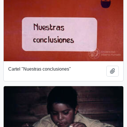
Cartel "Nuestras conclusiones"
Add t