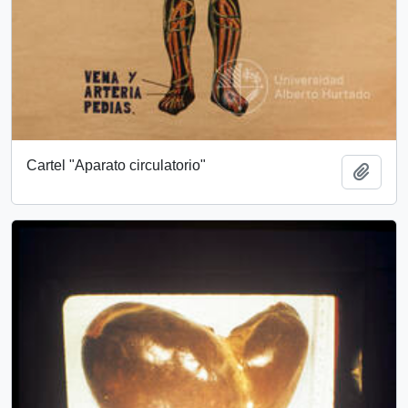
Cartel "Aparato circulatorio"
Add t