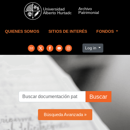
Skip to main content
QUIENES SOMOS
SITIOS DE INTERÉS
FONDOS
Log in
Buscar
Búsqueda Avanzada »