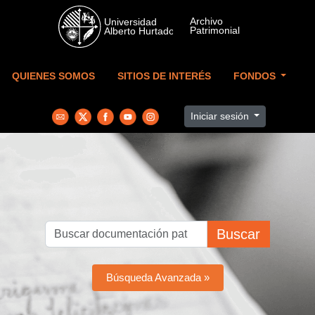
Skip to main content
QUIENES SOMOS
SITIOS DE INTERÉS
FONDOS
Iniciar sesión
Buscar
Búsqueda Avanzada »