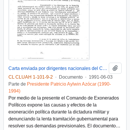
Añadi
Carta enviada por dirigentes nacionales del Comando de Exonerados de Chile al Secretario General de la OEA, Joao Clemente Baena Soares, durante la XXI Asamblea Plenaria en Santiago de Chile
CL CLUAH 1-101-9-2
·
Documento
·
1991-06-03
Parte de
Presidente Patricio Aylwin Azócar (1990-
1994)
Por medio de la presente el Comando de Exonerados
Políticos expone las causas y efectos de la
exoneración política durante la dictadura militar y
denunciando la lenta tramitación gubernamental para
resolver sus demandas previsionales. El documento
…