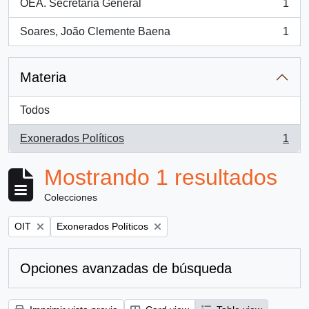
OEA. Secretaría General
1
, 1 resultados
Soares, João Clemente Baena
1
, 1 resultados
Materia
Todos
Exonerados Políticos
1
, 1 resultados
Mostrando 1 resultados
Colecciones
Remove filter:
Remove filter:
OIT
Exonerados Políticos
Opciones avanzadas de búsqueda