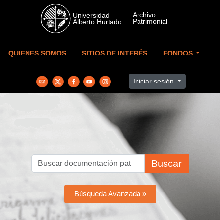
Skip to main content
QUIENES SOMOS
SITIOS DE INTERÉS
FONDOS
Iniciar sesión
Buscar
Búsqueda Avanzada »