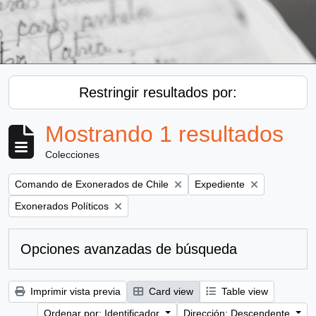
Restringir resultados por:
Mostrando 1 resultados
Colecciones
Remove filter:
Remove filter:
Comando de Exonerados de Chile
Expediente
Remove filter:
Exonerados Políticos
Opciones avanzadas de búsqueda
Imprimir vista previa
Card view
Table view
Ordenar por: Identificador
Dirección: Descendente