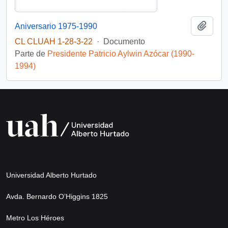
Añadi
Aniversario 1975-1990
CL CLUAH 1-28-3-22
·
Documento
Parte de
Presidente Patricio Aylwin Azócar (1990-
1994)
Universidad Alberto Hurtado
Avda. Bernardo O’Higgins 1825
Metro Los Héroes