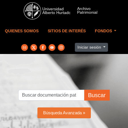
Skip to main content
QUIENES SOMOS
SITIOS DE INTERÉS
FONDOS
Iniciar sesión
Buscar
Búsqueda Avanzada »