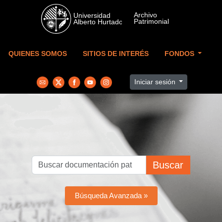
Skip to main content
QUIENES SOMOS
SITIOS DE INTERÉS
FONDOS
Iniciar sesión
Buscar
Búsqueda Avanzada »