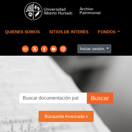
Skip to main content
QUIENES SOMOS
SITIOS DE INTERÉS
FONDOS
Iniciar sesión
Buscar
Búsqueda Avanzada »