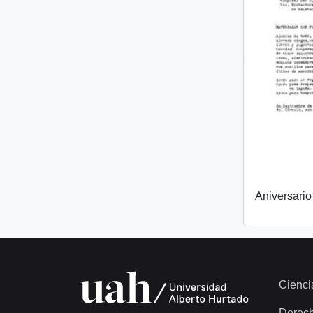
Aniversari
Cienci
Derec