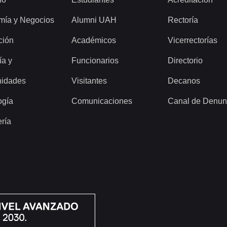
mía y Negocios
Alumni UAH
Rectoría
ción
Académicos
Vicerrectorías
ía y
Funcionarios
Directorio
idades
Visitantes
Decanos
ogía
Comunicaciones
Canal de Denun
ería