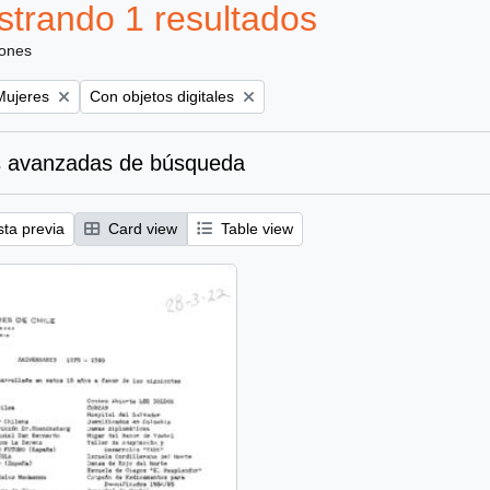
trando 1 resultados
iones
emove filter:
Remove filter:
Mujeres
Con objetos digitales
 avanzadas de búsqueda
sta previa
Card view
Table view