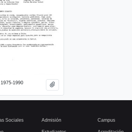
o 1975-1990
Añadir al portapapeles
as Sociales
Admisión
Campus
ho
Estudiantes
Acreditación