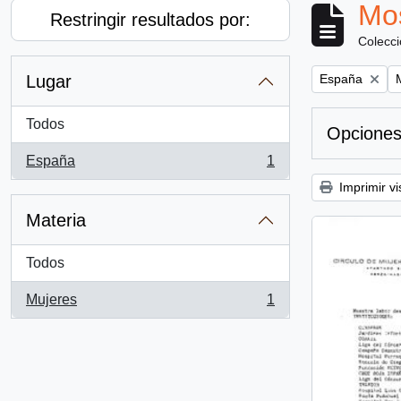
Mos
Restringir resultados por:
Colecc
Remove filter:
R
Lugar
España
Todos
Opciones
España
1
, 1 resultados
Imprimir vi
Materia
Todos
Mujeres
1
, 1 resultados