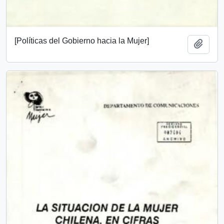
[Políticas del Gobierno hacia la Mujer]
Añadi