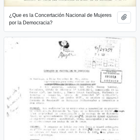
¿Que es la Concertación Nacional de Mujeres
Añadi
por la Democracia?