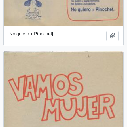
[No quiero + Pinochet]
Añadi