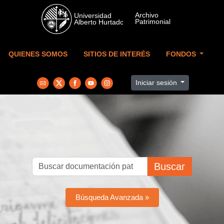
Skip to main content
QUIENES SOMOS
SITIOS DE INTERÉS
FONDOS
Iniciar sesión
Buscar
Búsqueda Avanzada »