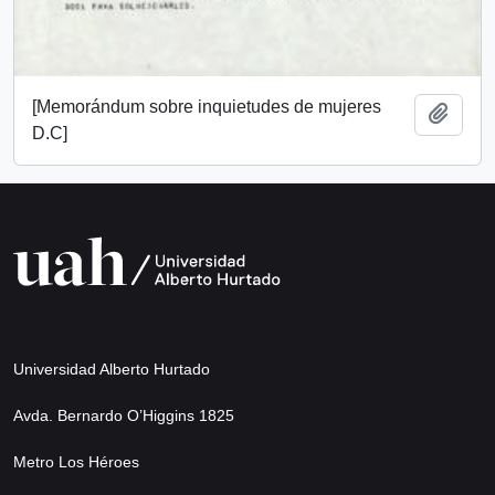
[Memorándum sobre inquietudes de mujeres
Añadi
D.C]
Universidad Alberto Hurtado
Avda. Bernardo O’Higgins 1825
Metro Los Héroes