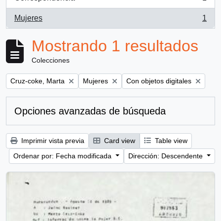
, 1 resultados
Mujeres
1
, 1 resultados
Mostrando 1 resultados
Colecciones
Remove filter:
Remove filter:
Remove filter:
Cruz-coke, Marta
Mujeres
Con objetos digitales
Opciones avanzadas de búsqueda
Imprimir vista previa
Card view
Table view
Ordenar por: Fecha modificada
Dirección: Descendente