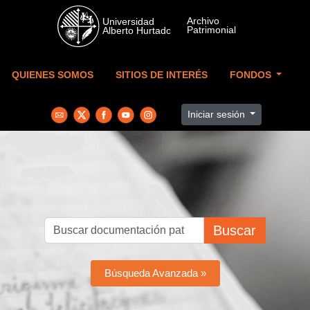
Skip to main content
QUIENES SOMOS
SITIOS DE INTERÉS
FONDOS
Iniciar sesión
Buscar
Búsqueda Avanzada »