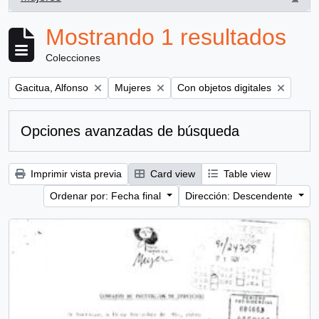
, 1 resultados
Mostrando 1 resultados
Colecciones
Remove filter:
Remove filter:
Remove filter:
Gacitua, Alfonso
Mujeres
Con objetos digitales
Opciones avanzadas de búsqueda
Imprimir vista previa
Card view
Table view
Ordenar por: Fecha final
Dirección: Descendente