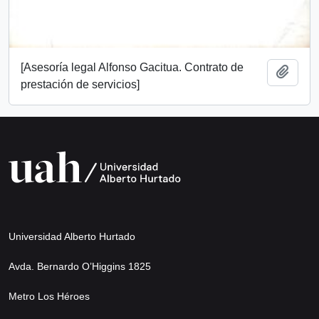
[Asesoría legal Alfonso Gacitua. Contrato de
Añadi
prestación de servicios]
Universidad Alberto Hurtado
Avda. Bernardo O’Higgins 1825
Metro Los Héroes