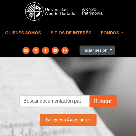
Skip to main content
QUIENES SOMOS
SITIOS DE INTERÉS
FONDOS
Iniciar sesión
Buscar
Búsqueda Avanzada »