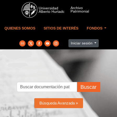
Skip to main content
QUIENES SOMOS
SITIOS DE INTERÉS
FONDOS
Iniciar sesión
Buscar
Búsqueda Avanzada »