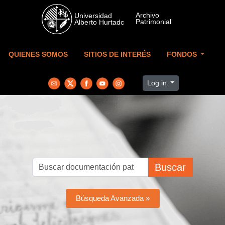
Skip to main content
QUIENES SOMOS
SITIOS DE INTERÉS
FONDOS
Log in
Buscar
Búsqueda Avanzada »