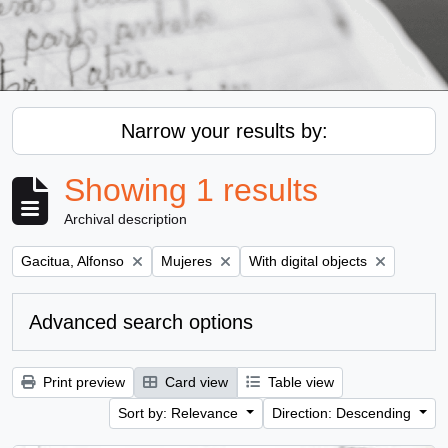
Narrow your results by:
Showing 1 results
Archival description
Remove filter:
Remove filter:
Remove filter:
Gacitua, Alfonso
Mujeres
With digital objects
Advanced search options
Print preview
Card view
Table view
Sort by: Relevance
Direction: Descending