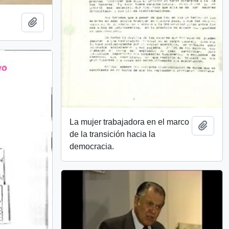
Añadir al portapapeles
La mujer trabajadora en el marco
Añadi
de la transición hacia la
democracia.