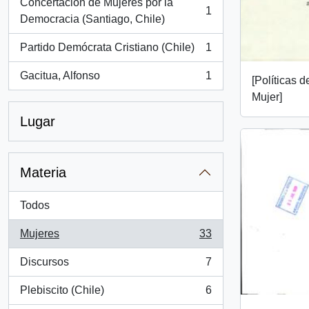
Concertación de Mujeres por la
1
, 1 resultados
Democracia (Santiago, Chile)
Partido Demócrata Cristiano (Chile)
1
, 1 resultados
Gacitua, Alfonso
1
[Políticas d
, 1 resultados
Mujer]
Lugar
Materia
Todos
Mujeres
33
, 33 resultados
Discursos
7
, 7 resultados
Plebiscito (Chile)
6
, 6 resultados