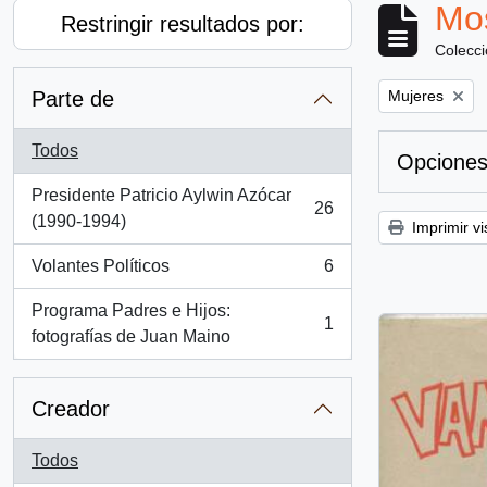
Mos
Restringir resultados por:
Colecc
Remove filter:
Parte de
Mujeres
Todos
Opciones
Presidente Patricio Aylwin Azócar
26
, 26 resultados
(1990-1994)
Imprimir vi
Volantes Políticos
6
, 6 resultados
Programa Padres e Hijos:
1
, 1 resultados
fotografías de Juan Maino
Creador
Todos