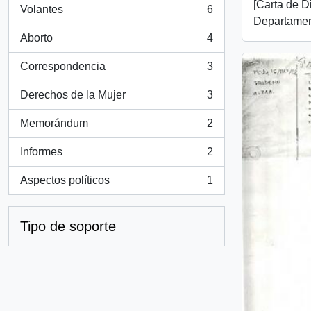
[Carta de D
Volantes
6
, 6 resultados
Departamen
Aborto
4
, 4 resultados
Correspondencia
3
, 3 resultados
Derechos de la Mujer
3
, 3 resultados
Memorándum
2
, 2 resultados
Informes
2
, 2 resultados
Aspectos políticos
1
, 1 resultados
Tipo de soporte