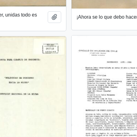
r, unidas todo es
Añadir al portapapeles
¡Ahora se lo que debo hacer