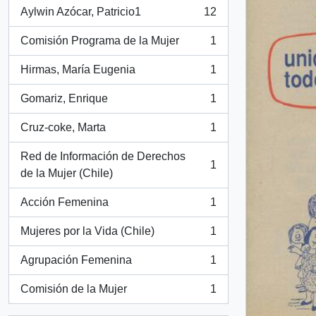
Aylwin Azócar, Patricio1
12
, 12 resultados
Comisión Programa de la Mujer
1
, 1 resultados
Hirmas, María Eugenia
1
, 1 resultados
Gomariz, Enrique
1
, 1 resultados
Cruz-coke, Marta
1
, 1 resultados
Red de Información de Derechos
1
, 1 resultados
de la Mujer (Chile)
Acción Femenina
1
, 1 resultados
Mujeres por la Vida (Chile)
1
, 1 resultados
Agrupación Femenina
1
, 1 resultados
Comisión de la Mujer
1
, 1 resultados