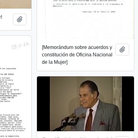
!
Añadir al portapapeles
[Memorándum sobre acuerdos y
Añadi
constitución de Oficina Nacional
de la Mujer]