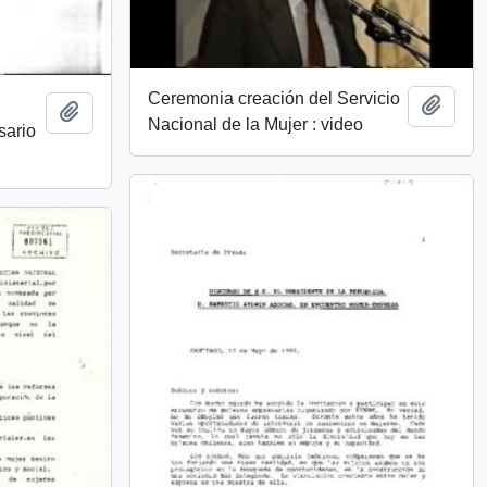
Ceremonia creación del Servicio
Añadi
Añadir al portapapeles
Nacional de la Mujer : video
sario