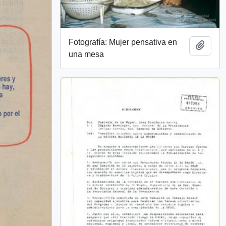
Fotografía: Mujer pensativa en
Añadi
una mesa