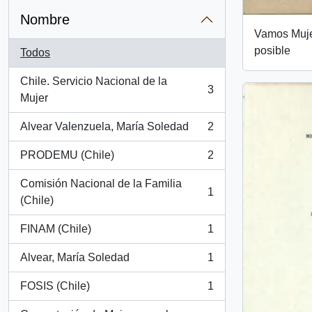
Nombre
Vamos Muje
posible
Todos
Chile. Servicio Nacional de la
3
, 3 resultados
Mujer
Alvear Valenzuela, María Soledad
2
, 2 resultados
PRODEMU (Chile)
2
, 2 resultados
Comisión Nacional de la Familia
1
, 1 resultados
(Chile)
FINAM (Chile)
1
, 1 resultados
Alvear, María Soledad
1
, 1 resultados
FOSIS (Chile)
1
, 1 resultados