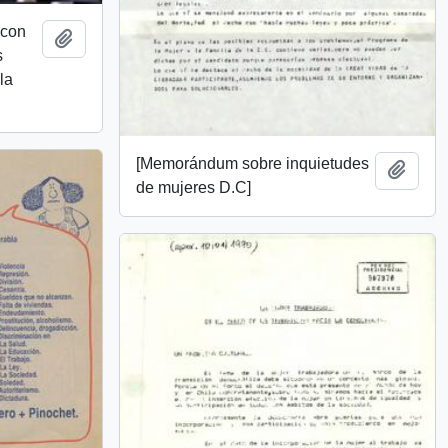
 con
Añadir al portapapeles
s
la
[Memorándum sobre inquietudes
Añadi
de mujeres D.C]