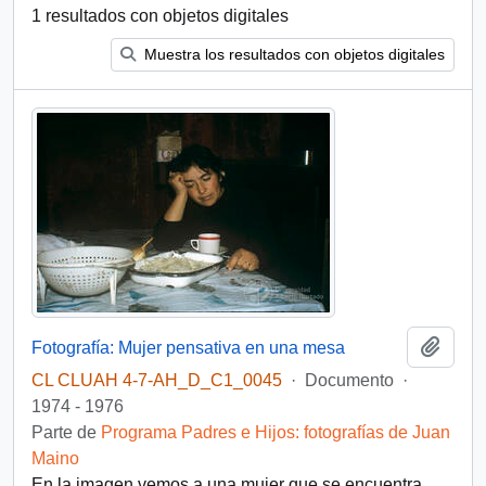
1 resultados con objetos digitales
Muestra los resultados con objetos digitales
Añadi
Fotografía: Mujer pensativa en una mesa
CL CLUAH 4-7-AH_D_C1_0045
·
Documento
·
1974 - 1976
Parte de
Programa Padres e Hijos: fotografías de Juan
Maino
En la imagen vemos a una mujer que se encuentra