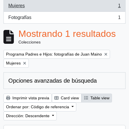
Mujeres
1
, 1 resultados
Fotografías
1
, 1 resultados
Mostrando 1 resultados
Colecciones
Remove filter:
Programa Padres e Hijos: fotografías de Juan Maino
Remove filter:
Mujeres
Opciones avanzadas de búsqueda
Imprimir vista previa
Card view
Table view
Ordenar por: Código de referencia
Dirección: Descendente