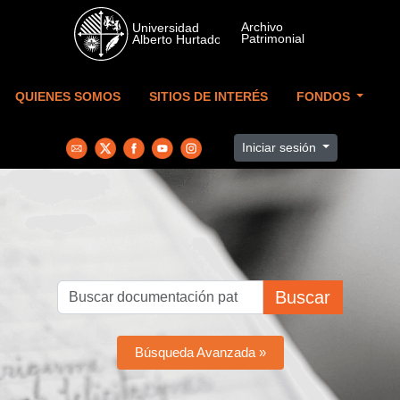
Skip to main content
QUIENES SOMOS
SITIOS DE INTERÉS
FONDOS
Iniciar sesión
Buscar
Búsqueda Avanzada »