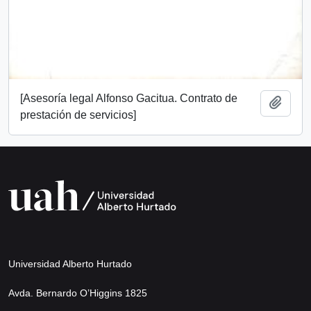
[Asesoría legal Alfonso Gacitua. Contrato de
Añadi
prestación de servicios]
Universidad Alberto Hurtado
Avda. Bernardo O’Higgins 1825