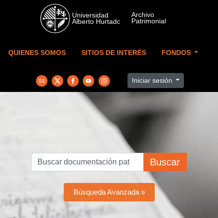
Skip to main content
QUIENES SOMOS
SITIOS DE INTERÉS
FONDOS
Iniciar sesión
Buscar
Búsqueda Avanzada »