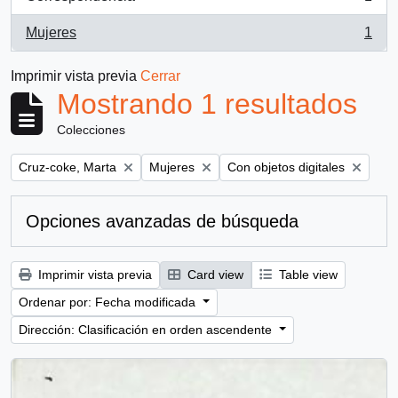
, 1 resultados
Mujeres
1
, 1 resultados
Imprimir vista previa
Cerrar
Mostrando 1 resultados
Colecciones
Remove filter:
Remove filter:
Remove filter:
Cruz-coke, Marta
Mujeres
Con objetos digitales
Opciones avanzadas de búsqueda
Imprimir vista previa
Card view
Table view
Ordenar por: Fecha modificada
Dirección: Clasificación en orden ascendente