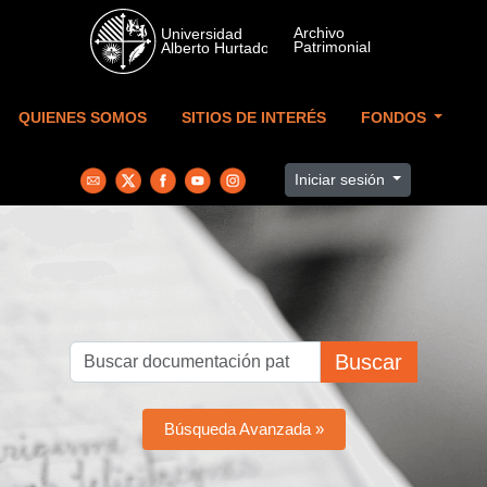
Skip to main content
QUIENES SOMOS
SITIOS DE INTERÉS
FONDOS
Iniciar sesión
Buscar
Búsqueda Avanzada »