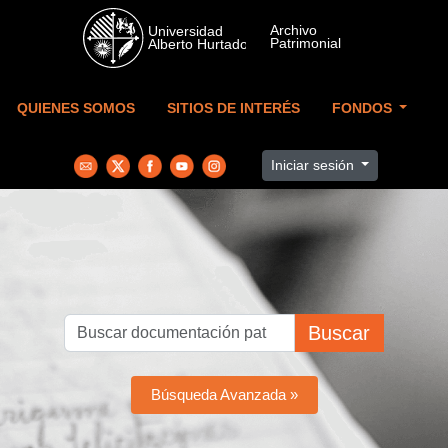
Skip to main content
QUIENES SOMOS
SITIOS DE INTERÉS
FONDOS
Iniciar sesión
Buscar
Búsqueda Avanzada »