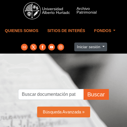
Skip to main content
QUIENES SOMOS
SITIOS DE INTERÉS
FONDOS
Iniciar sesión
Buscar
Búsqueda Avanzada »