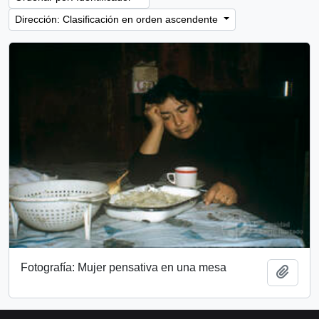
Dirección: Clasificación en orden ascendente
Fotografía: Mujer pensativa en una mesa
Añadi