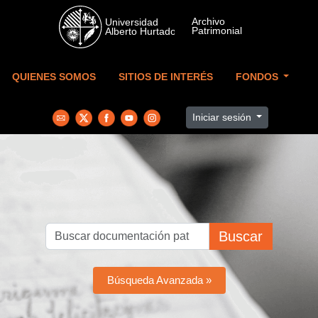
Skip to main content
QUIENES SOMOS
SITIOS DE INTERÉS
FONDOS
Iniciar sesión
Buscar
Búsqueda Avanzada »