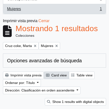
, 1 resultados
Mujeres
1
, 1 resultados
Imprimir vista previa
Cerrar
Mostrando 1 resultados
Colecciones
Remove filter:
Remove filter:
Cruz-coke, Marta
Mujeres
Opciones avanzadas de búsqueda
Imprimir vista previa
Card view
Table view
Ordenar por: Título
Dirección: Clasificación en orden ascendente
Show 1 results with digital objects