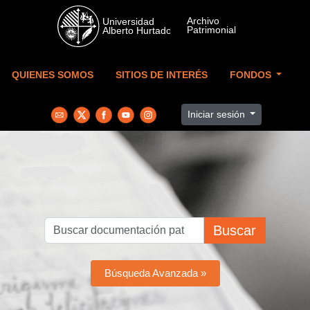
Skip to main content
QUIENES SOMOS
SITIOS DE INTERÉS
FONDOS
Iniciar sesión
Buscar
Búsqueda Avanzada »