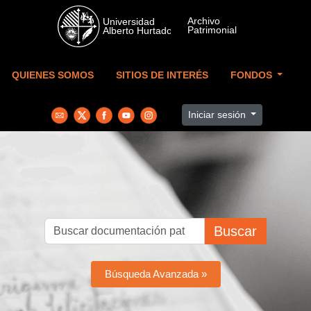
Skip to main content
QUIENES SOMOS
SITIOS DE INTERÉS
FONDOS
Iniciar sesión
Buscar
Búsqueda Avanzada »