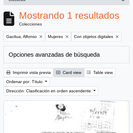
, 1 resultados
Mostrando 1 resultados
Colecciones
Remove filter:
Remove filter:
Remove filter:
Gacitua, Alfonso
Mujeres
Con objetos digitales
Opciones avanzadas de búsqueda
Imprimir vista previa
Card view
Table view
Ordenar por: Título
Dirección: Clasificación en orden ascendente