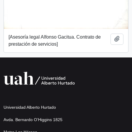
[Asesoría legal Alfonso Gacitua. Contrato de
Añadi
prestación de servicios]
Universidad Alberto Hurtado
Avda. Bernardo O’Higgins 1825
Metro Los Héroes