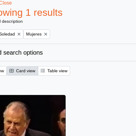
Close
wing 1 results
l description
Remove filter:
 Soledad
Mujeres
 search options
ew
Card view
Table view