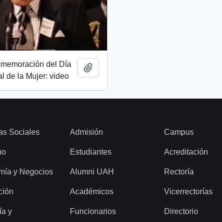
nmemoración del Día
Add to clipboard
al de la Mujer: video
as Sociales
Admisión
Campus
ho
Estudiantes
Acreditación
mía y Negocios
Alumni UAH
Rectoría
ción
Académicos
Vicerrectorías
ía y
Funcionarios
Directorio