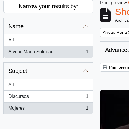
Print preview
Narrow your results by:
Sho
Archiva
Name
Remove filter:
Alvear, María
All
Advanced
Alvear, María Soledad
1
, 1 results
Print previ
Subject
All
Discursos
1
, 1 results
Mujeres
1
, 1 results