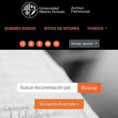
Skip to main content
QUIENES SOMOS
SITIOS DE INTERÉS
FONDOS
Iniciar sesión
Buscar
Búsqueda Avanzada »