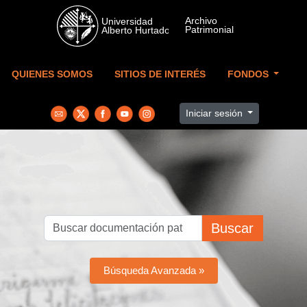
Skip to main content
QUIENES SOMOS
SITIOS DE INTERÉS
FONDOS
Iniciar sesión
Buscar
Búsqueda Avanzada »