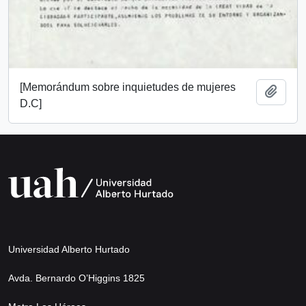
[Memorándum sobre inquietudes de mujeres
Añadi
D.C]
Universidad Alberto Hurtado
Avda. Bernardo O’Higgins 1825