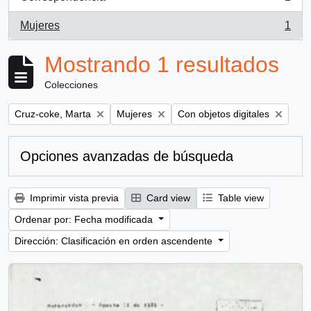
, 1 resultados
Mujeres
1
, 1 resultados
Mostrando 1 resultados
Colecciones
Remove filter:
Remove filter:
Remove filter:
Cruz-coke, Marta
Mujeres
Con objetos digitales
Opciones avanzadas de búsqueda
Imprimir vista previa
Card view
Table view
Ordenar por: Fecha modificada
Dirección: Clasificación en orden ascendente