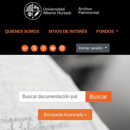
Skip to main content
QUIENES SOMOS
SITIOS DE INTERÉS
FONDOS
Iniciar sesión
Buscar
Búsqueda Avanzada »