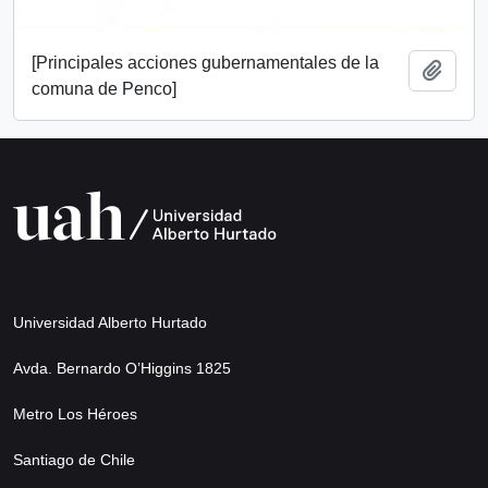
[Principales acciones gubernamentales de la
Añadi
comuna de Penco]
Universidad Alberto Hurtado
Avda. Bernardo O’Higgins 1825
Metro Los Héroes
Santiago de Chile