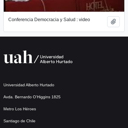
Conferencia Democracia y Salud : video
Añadi
Universidad Alberto Hurtado
Avda. Bernardo O’Higgins 1825
Metro Los Héroes
Santiago de Chile