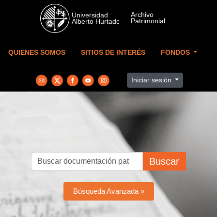
Skip to main content
QUIENES SOMOS
SITIOS DE INTERÉS
FONDOS
Iniciar sesión
Buscar
Búsqueda Avanzada »