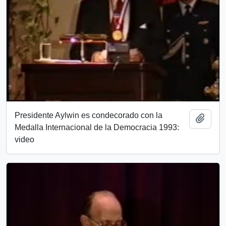
Presidente Aylwin es condecorado con la
Añadi
Medalla Internacional de la Democracia 1993:
video