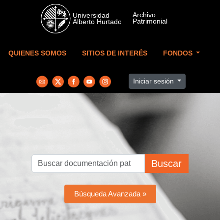
Skip to main content
QUIENES SOMOS
SITIOS DE INTERÉS
FONDOS
Iniciar sesión
Buscar
Búsqueda Avanzada »