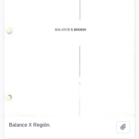
Balance X Región.
Add t