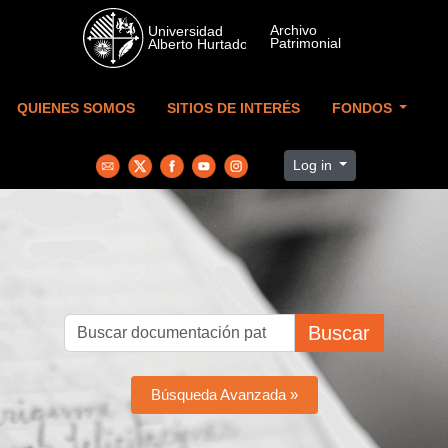
Skip to main content
QUIENES SOMOS
SITIOS DE INTERÉS
FONDOS
Log in
Buscar
Búsqueda Avanzada »