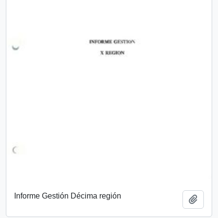
Informe Gestión Décima región
Add t