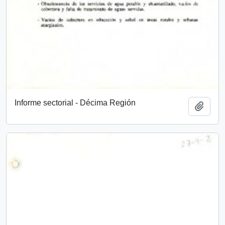
Informe sectorial - Décima Región
Add t