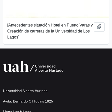
[Antecedentes situación Hotel en Puerto Varas y
Add t
Creación de carreras de la Universidad de Los
Lagos]
Universidad Alberto Hurtado
Avda. Bernardo O’Higgins 1825
Metro Los Héroes