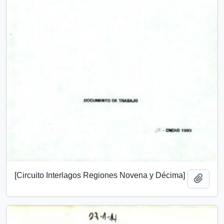
[Circuito Interlagos Regiones Novena y Décima]
Add t