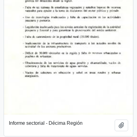
Informe sectorial - Décima Región
Add t