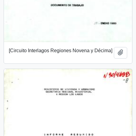
[Circuito Interlagos Regiones Novena y Décima]
Add t