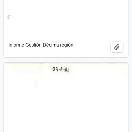
Informe Gestión Décima región
Add t