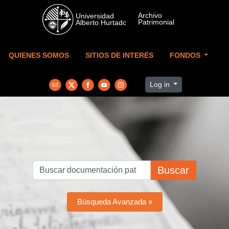
Skip to main content
QUIENES SOMOS
SITIOS DE INTERÉS
FONDOS
Log in
Buscar
Búsqueda Avanzada »