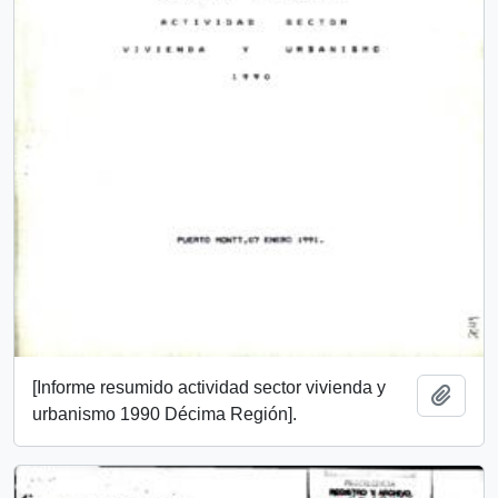
[Informe resumido actividad sector vivienda y
Add t
urbanismo 1990 Décima Región].