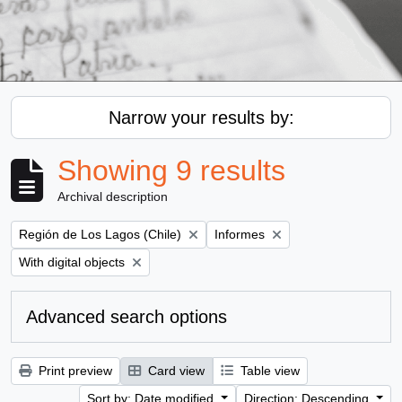
Narrow your results by:
Showing 9 results
Archival description
Remove filter:
Remove filter:
Región de Los Lagos (Chile)
Informes
Remove filter:
With digital objects
Advanced search options
Print preview
Card view
Table view
Sort by: Date modified
Direction: Descending