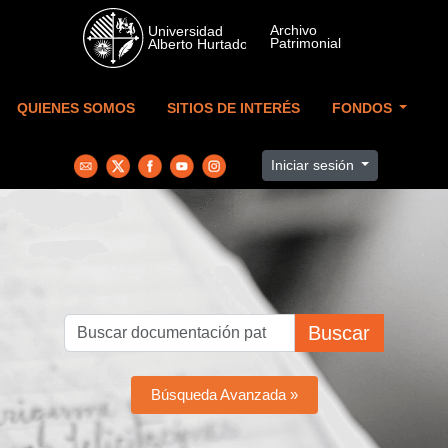
Skip to main content
QUIENES SOMOS
SITIOS DE INTERÉS
FONDOS
Iniciar sesión
Buscar
Búsqueda Avanzada »