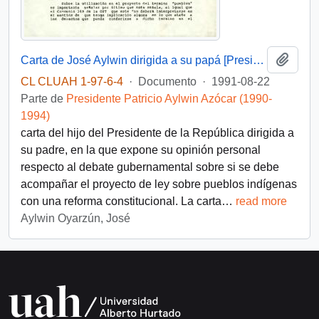
Añadi
Carta de José Aylwin dirigida a su papá [Presidente de la República]
CL CLUAH 1-97-6-4
·
Documento
·
1991-08-22
Parte de
Presidente Patricio Aylwin Azócar (1990-
1994)
carta del hijo del Presidente de la República dirigida a
su padre, en la que expone su opinión personal
respecto al debate gubernamental sobre si se debe
acompañar el proyecto de ley sobre pueblos indígenas
con una reforma constitucional. La carta
…
read more
Aylwin Oyarzún, José