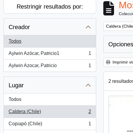
Mos
Restringir resultados por:
Colecc
Remove filter:
Creador
Caldera (Chile
Todos
Opciones
Aylwin Azócar, Patricio1
1
, 1 resultados
Imprimir vi
Aylwin Azocar, Patricio
1
, 1 resultados
2 resultado
Lugar
Todos
Caldera (Chile)
2
, 2 resultados
Copiapó (Chile)
1
, 1 resultados