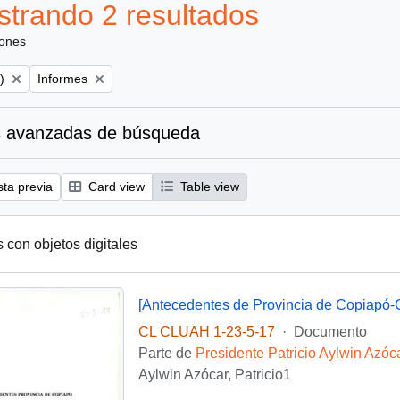
trando 2 resultados
iones
Remove filter:
)
Informes
 avanzadas de búsqueda
sta previa
Card view
Table view
s con objetos digitales
[Antecedentes de Provincia de Copiapó-C
CL CLUAH 1-23-5-17
·
Documento
Parte de
Presidente Patricio Aylwin Azóc
Aylwin Azócar, Patricio1