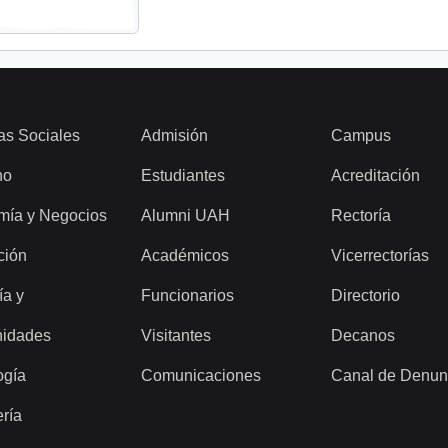
as Sociales
Admisión
Campus
ho
Estudiantes
Acreditación
mía y Negocios
Alumni UAH
Rectoría
ción
Académicos
Vicerrectorías
ía y
Funcionarios
Directorio
idades
Visitantes
Decanos
ogía
Comunicaciones
Canal de Denun
ería