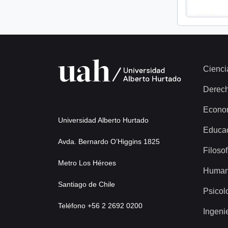
Cienci
Derec
Econo
Universidad Alberto Hurtado
Educa
Avda. Bernardo O’Higgins 1825
Filosof
Metro Los Héroes
Human
Santiago de Chile
Psicol
Teléfono +56 2 2692 0200
Ingeni