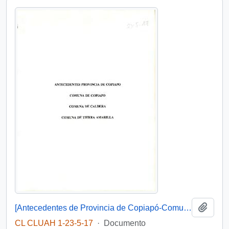
Añadi
[Antecedentes de Provincia de Copiapó-Comuna de Copiapó, Caldera. Tierra Amarilla].
CL CLUAH 1-23-5-17
·
Documento