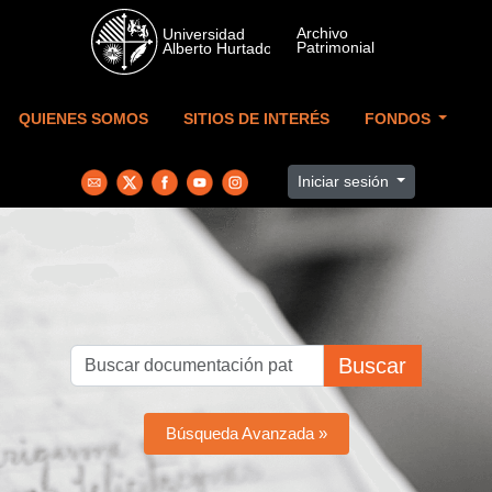
Skip to main content
QUIENES SOMOS
SITIOS DE INTERÉS
FONDOS
Iniciar sesión
Buscar
Búsqueda Avanzada »